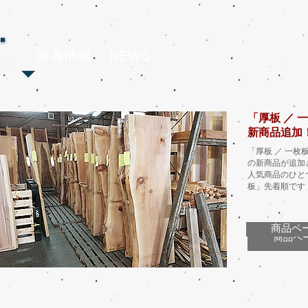
新着情報《 NEWS 》
「厚板 ／ 
新商品追加
「厚板 ／ 一枚
の新商品が追加
人気商品のひとつ
板」先着順です
商品ペ
商品ペ