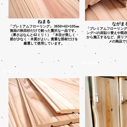
ねまる
ながま
「プレミアムフローリング」 3650×42×105㎜
「プレミアムフローリング
無垢の秋田杉だけで創った贅沢な一品です。
ングへの床貼り替えや既
（厚さはなんと42ミリ！） 「木目が美しく・
から施工するなど、床リ
節が少なく・木質がよい」貴重な部材だけを
メの商品で
厳選して使用しています。
オススメ
オススメ