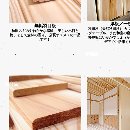
厚板／一
無垢羽目板
秋田杉（天然秋田杉） カ
秋田スギのやわらかな感触、 美しい木目と
グテーブル、また和室の
艶、そして森林の香り。 店長オススメの一品
杉厚板はいかがでしょうか
です！
デアでご活用く
新商品
新商品