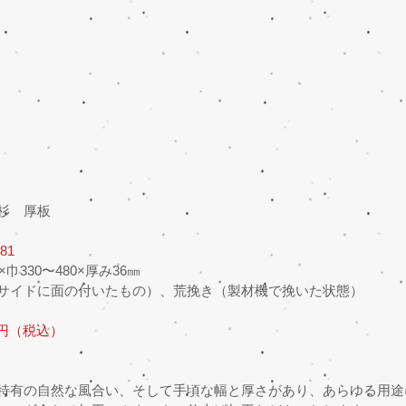
杉　厚板
81
巾330〜480×厚み36㎜
サイドに面の付いたもの）、荒挽き（製材機で挽いた状態）
0円（税込）
特有の自然な風合い、そして手頃な幅と厚さがあり、あらゆる用途